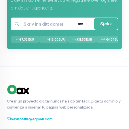
Skriv inn domenenavnet du vil registrere over og sjekk
om det er tilgjengelig.
Sjekk
.mx
.es
.com
.org
.info
€7,32 EUR
€15,00 EUR
€11,53 EUR
€4,04 EUR
Crear un proyecto digital nunca ha sido tan fácil. Elige tu dominio y
comienza a diseñar tu página web personalizada.
oaxhosting@gmail.com