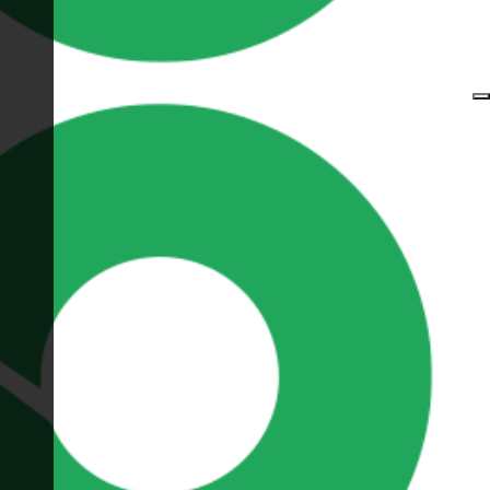
أخبار:
¡Bienvenido
Oax Hosting
العربية
EUR
0
a
OaxHosting!