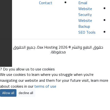
Do yo
We use
navigat
about c
Allow a