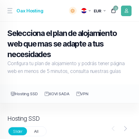
0
Oax Hosting
EUR
Selecciona el plan de alojamiento
web que mas se adapte a tus
necesidades
Configura tu plan de alojamiento y podrás tener página
web en menos de 5 minutos, consulta nuestras guías
Hosting SSD
XOVI SADA
VPN
Hosting SSD
Slider
All