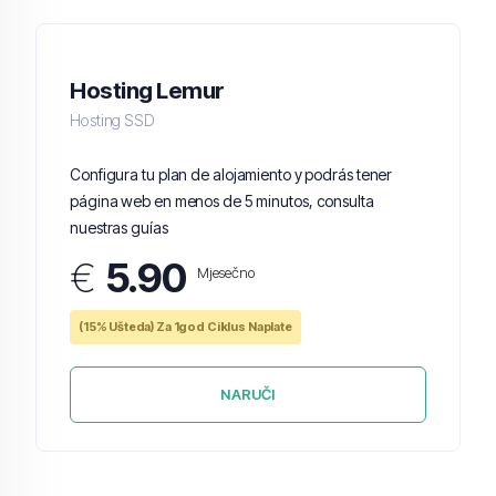
Hosting Lemur
Hosting SSD
Configura tu plan de alojamiento y podrás tener
página web en menos de 5 minutos, consulta
nuestras guías
€
5.90
Mjesečno
(15% Ušteda) Za 1god Ciklus Naplate
NARUČI