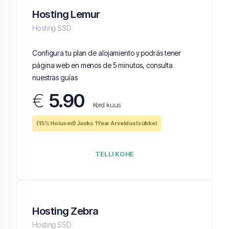
Hosting Lemur
Hosting SSD
Configura tu plan de alojamiento y podrás tener
página web en menos de 5 minutos, consulta
nuestras guías
€
5.90
Kord kuus
(15% Hoiused) Jaoks 1Year Arveldustsükkel
TELLI KOHE
Hosting Zebra
Hosting SSD