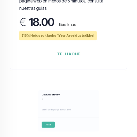
página web en menos de 5 minutos, consulta
nuestras guías
€
18.00
Kord kuus
(16% Hoiused) Jaoks 1Year Arveldustsükkel
TELLI KOHE
Lisatud ostukorvi
×
Selle toote põhjal soovitame:
Jätka