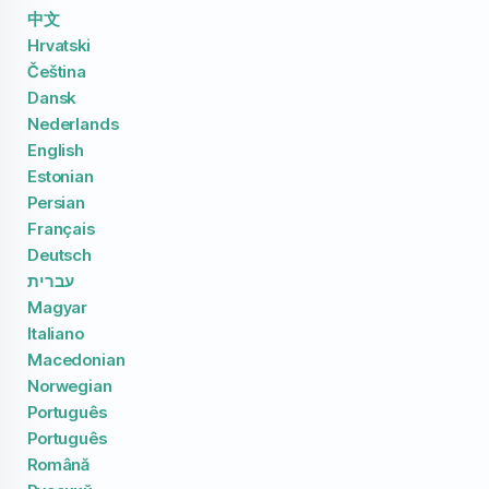
中文
Hrvatski
Čeština
Dansk
Nederlands
English
Estonian
Persian
Français
Deutsch
עברית
Magyar
Italiano
Macedonian
Norwegian
Português
Português
Română