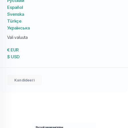
Русский
Español
Svenska
Türkçe
Українська
Vali valuuta
€ EUR
$ USD
Kandideeri
Parooli genereerimine