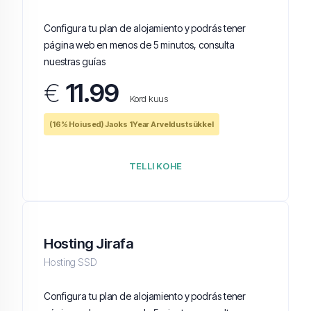
Configura tu plan de alojamiento y podrás tener
página web en menos de 5 minutos, consulta
nuestras guías
€
11.99
Kord kuus
(16% Hoiused) Jaoks 1Year Arveldustsükkel
TELLI KOHE
Hosting Jirafa
Hosting SSD
Configura tu plan de alojamiento y podrás tener