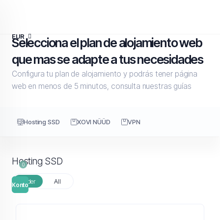
EUR
Selecciona el plan de alojamiento web
que mas se adapte a tus necesidades
Configura tu plan de alojamiento y podrás tener página
web en menos de 5 minutos, consulta nuestras guías
Hosting SSD
XOVI NÜÜD
VPN
Hosting SSD
0
Slider
All
Konto