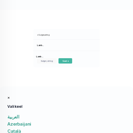
×
Sulge päring
Laeb…
Laeb…
Sulge päring
Saada
×
Vali keel
العربية
Azerbaijani
Català