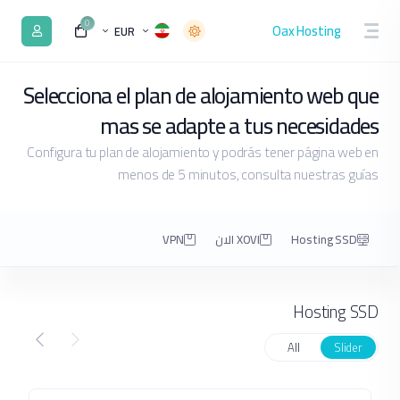
0
Oax Hosting
EUR
Selecciona el plan de alojamiento web que
mas se adapte a tus necesidades
Configura tu plan de alojamiento y podrás tener página web en
menos de 5 minutos, consulta nuestras guías
Hosting SSD
XOVI الان
VPN
Hosting SSD
All
Slider