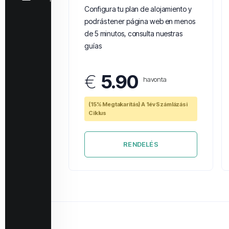
Configura tu plan de alojamiento y
podrás tener página web en menos
de 5 minutos, consulta nuestras
guías
€
5.90
havonta
(15% Megtakarítás) A 1év Számlázási
Ciklus
RENDELÉS