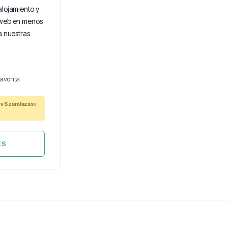
alojamiento y
 web en menos
a nuestras
avonta
év Számlázási
ÉS