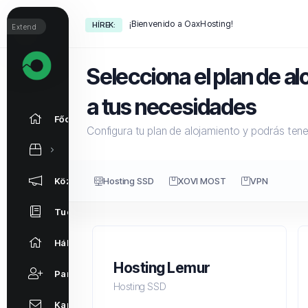
¡Bienvenido a OaxHosting!
HÍREK:
Extend
Selecciona el plan de 
a tus necesidades
Főoldal
Configura tu plan de alojamiento y podrás ten
Közlemények
Hosting SSD
XOVI MOST
VPN
Tudásbázis
Hálózat állapota
Hosting Lemur
Partnerek
Hosting SSD
Kapcsolat