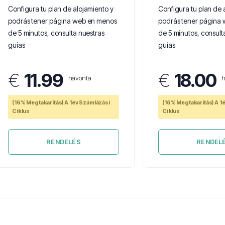
Configura tu plan de alojamiento y
Configura tu plan de 
podrás tener página web en menos
podrás tener página
de 5 minutos, consulta nuestras
de 5 minutos, consult
guías
guías
€
11.99
€
18.00
havonta
h
(16% Megtakarítás) A 1év Számlázási
(16% Megtakarítás) A 1
Ciklus
Ciklus
RENDELÉS
RENDEL