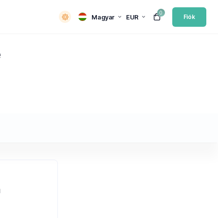
0
Magyar
EUR
Fiók
e