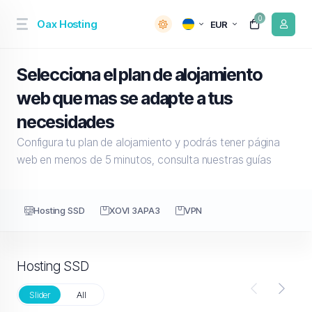
0
Oax Hosting
EUR
Selecciona el plan de alojamiento
web que mas se adapte a tus
necesidades
Configura tu plan de alojamiento y podrás tener página
web en menos de 5 minutos, consulta nuestras guías
Hosting SSD
XOVI ЗАРАЗ
VPN
Hosting SSD
Slider
All