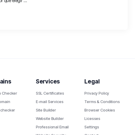
 qué elegir ...
ains
Services
Legal
n Checker
SSL Certificates
Privacy Policy
omain
E-mail Services
Terms & Conditions
 checker
Site Builder
Browser Cookies
Website Builder
Licesses
Professional Email
Settings