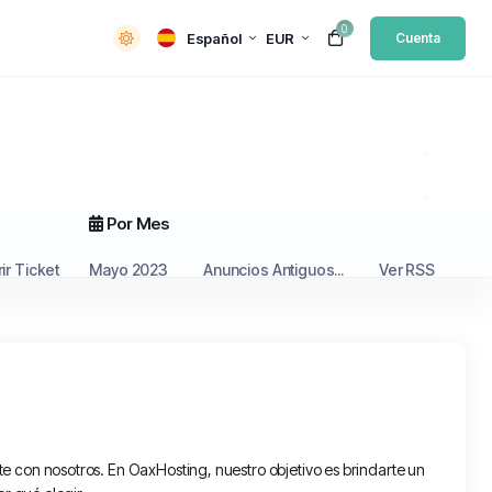
0
Español
EUR
Cuenta
Por Mes
ir Ticket
Mayo 2023
Anuncios Antiguos...
Ver RSS
 con nosotros. En OaxHosting, nuestro objetivo es brindarte un