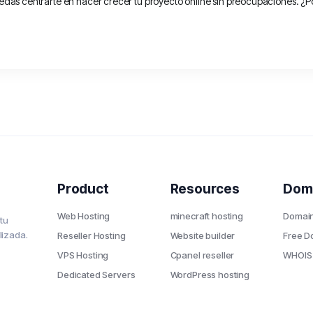
edas centrarte en hacer crecer tu proyecto online sin preocupaciones. ¿Por
Product
Resources
Dom
Web Hosting
minecraft hosting
Domai
 tu
lizada.
Reseller Hosting
Website builder
Free D
VPS Hosting
Cpanel reseller
WHOIS
Dedicated Servers
WordPress hosting