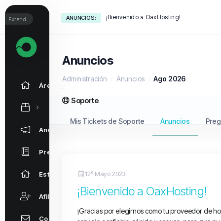
¡Bienvenido a OaxHosting!
ANUNCIOS:
Extend
Anuncios
Administración
Anuncios
Ago 2026
Área de Clientes
Soporte
Mis Tickets de Soporte
Anuncios
Preg
Anuncios
Preguntas Frecuentes - FAQ
12º Mayo 2023
Estado de la Red
¡Bienvenido a OaxHosting!
Afiliaciones
¡Gracias por elegirnos como tu proveedor de ho
Contáctenos