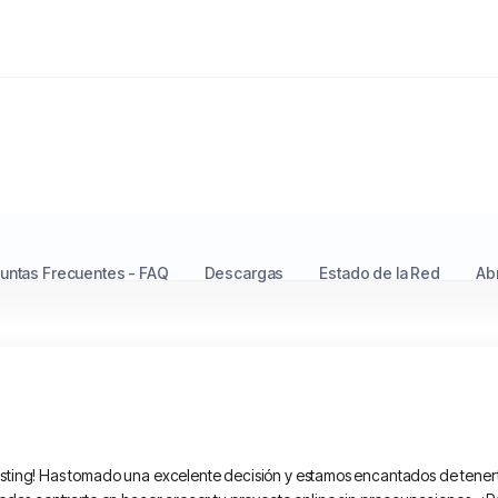
untas Frecuentes - FAQ
Descargas
Estado de la Red
Abr
sting! Has tomado una excelente decisión y estamos encantados de tenerte